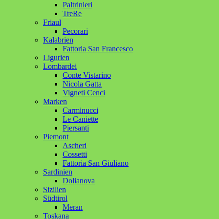
Paltrinieri
TreRe
Friaul
Pecorari
Kalabrien
Fattoria San Francesco
Ligurien
Lombardei
Conte Vistarino
Nicola Gatta
Vigneti Cenci
Marken
Carminucci
Le Caniette
Piersanti
Piemont
Ascheri
Cossetti
Fattoria San Giuliano
Sardinien
Dolianova
Sizilien
Südtirol
Meran
Toskana