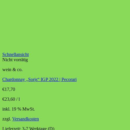
Schnellansicht
Nicht vorrätig
wein & co.
Chardonnay „Sorjs“ IGP 2022 | Pecorari
€
17,70
€
23,60
/
l
inkl. 19 % MwSt.
zzgl.
Versandkosten
Lieferzeit:
3-7 Werktage (D)