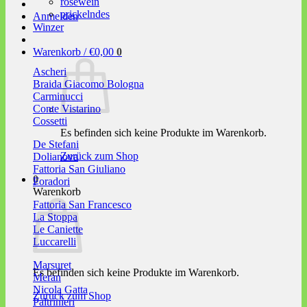
roséwein
prickelndes
Anmelden
Winzer
Warenkorb /
€
0,00
0
Ascheri
Braida Giacomo Bologna
Carminucci
Conte Vistarino
Cossetti
Es befinden sich keine Produkte im Warenkorb.
De Stefani
Zurück zum Shop
Dolianova
Fattoria San Giuliano
0
Foradori
Warenkorb
Fattoria San Francesco
La Stoppa
Le Caniette
Luccarelli
Marsuret
Es befinden sich keine Produkte im Warenkorb.
Meran
Nicola Gatta
Zurück zum Shop
Paltrinieri