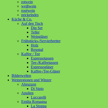
rotwein
weißwein
roséwein
prickelndes
Küche & Co.
Auf den Tisch
Dip Set
Teller
Weingläser
Frühstücks-/Servierbretter
Holz
Resopal
Kaffee / Tee
Espressotassen
Tee-/Kaffeetassen
Espressogläser
Kaffee-/Tee-Gläser
Bilderwelten
Weinregionen und Winzer
Abruzzen
Di Sipio
Apulien
Luccarelli
Emilia Romagna
La Stoppa