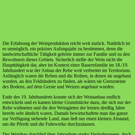
Die Erfahrung der Weinproduktion reicht weit zurück. Natürlich ist
es unmöglich, ein präzises Anfangsjahr zu bestimmen, denn die
landwirtschaftliche Tätigkeit gehörte immer zur Familie und zu den
Bewohnern dieses Gebiets. Sicherlich stellte der Wein nicht die
Haupttätigkeit dar, aber im Kontext einer Bauernfamilie im 18./19.
Jahrhundert war der Anbau der Rebe weit verbreitet im Territorium.
Anfänglich waren die Reben und die Reihen, in denen sie angebaut
wurden, an den Feldrändern zu finden, als wären sie Grenzsteine
des Bodens, auf dem Gerste und Weizen angebaut wurden.
Ende des 19. Jahrhunderts konnte sich der Weinanbau endlich
entwickeln und es kamen kleine Grundstücke dazu, die sich nur der
Rebe widmeten und die den Weingärten der letzten dreißig Jahre
bereits sehr ähnlich waren. Damals bewirtschaftete man das ganze
zur Verfügung stehende Land, man ließ nur einen kleinen Abstand,
um die Pferde und die Fuhrwerke durchzulassen.
Der Weinbau durchlief über Jahrzehnte starke Veränderungen, doch