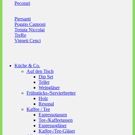
Pecorari
Piersanti
Poggio Capponi
Tenuta Niccolai
TreRe
Vigneti Cenci
Küche & Co.
Auf den Tisch
Dip Set
Teller
Weingläser
Frühstücks-/Servierbretter
Holz
Resopal
Kaffee / Tee
Espressotassen
Tee-/Kaffeetassen
Espressogläser
Kaffee-/Tee-Gläser