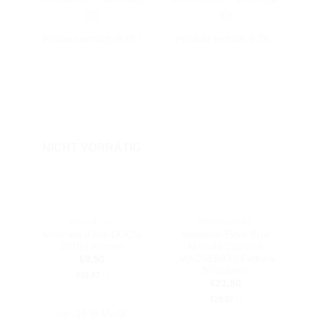
(D)
(D)
Produkt enthält: 0,75
l
Produkt enthält: 0,75
l
NICHT VORRÄTIG
WEIN & CO.
PRICKELNDES
Moscato d’Asti DOCG
Nebbiolo Extra Brut
2016 | Ascheri
Metodo Classico
„MACNEBIÖ“| Fattoria
€
9,50
S.Giuliano
€
12,67
/
l
€
21,50
€
28,67
/
l
inkl. 19 % MwSt.