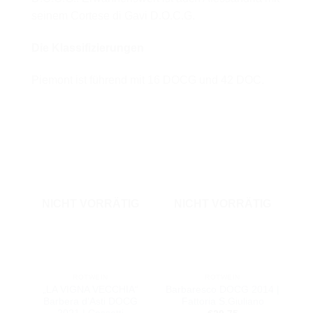
seinem Cortese di Gavi D.O.C.G.
Die Klassifizierungen
Piemont ist führend mit 16 DOCG und 42 DOC.
NICHT VORRÄTIG
NICHT VORRÄTIG
ROTWEIN
ROTWEIN
„LA VIGNA VECCHIA“
Barbaresco DOCG 2014 |
Barbera d’Asti DOCG
Fattoria S.Giuliano