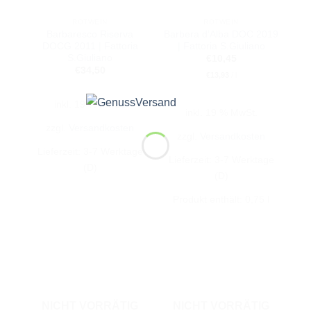
ROTWEIN
ROTWEIN
Barbaresco Riserva
Barbera d’Alba DOC 2019
DOCG 2011 | Fattoria
| Fattoria S.Giuliano
S.Giuliano
€
10,45
€
34,50
€
13,93
/
l
inkl. 19 % MwSt.
inkl. 19 % MwSt.
zzgl.
Versandkosten
zzgl.
Versandkosten
Lieferzeit:
3-7 Werktage
Lieferzeit:
3-7 Werktage
(D)
(D)
Produkt enthält: 0,75
l
NICHT VORRÄTIG
NICHT VORRÄTIG