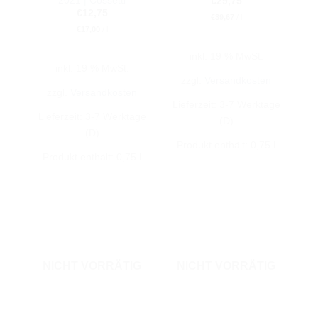
2021 | Cossetti
€
29,75
€
12,75
€
39,67
/
l
€
17,00
/
l
inkl. 19 % MwSt.
inkl. 19 % MwSt.
zzgl.
Versandkosten
zzgl.
Versandkosten
Lieferzeit:
3-7 Werktage
Lieferzeit:
3-7 Werktage
(D)
(D)
Produkt enthält: 0,75
l
Produkt enthält: 0,75
l
NICHT VORRÄTIG
NICHT VORRÄTIG