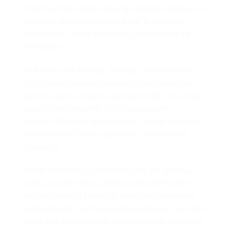
immense Wein-Erbe dieser großartigen Region zu
sammeln, die zusammen mit der Toskana für
Italien steht, so wie Bordeaux und Burgund für
Frankreich.
Im Bereich der Novara, Gattinara und Ghemme
gibt es einen breiten Anbau von Nebbiolo (die in
diesem Gebiet „Spanna“ genannt wird), von denen
zwei bemerkenswerte DOCG produziert
werden:
Ghemme
und
Gattinara
, Weine mit einer
bedeutenden Struktur (Barbera, Croatina und
Erbaluce).
Weiter im Norden, in der Nähe der Val d’Aosta,
wird Canavese und Carema produziert sowie in
großem Umfang Erbaluce, der in drei Versionen
vinifiziert wird: als Passito (Dessertwein), als stiller
Wein und als Spumante (Schaumwein). Dann gibt