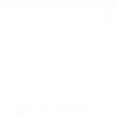
Zum
🔒 SICHER EINKAUFEN
Inhalt
springen
0
„Il-Nebbiolo“
, Prinz der piemontesischen
Reben,