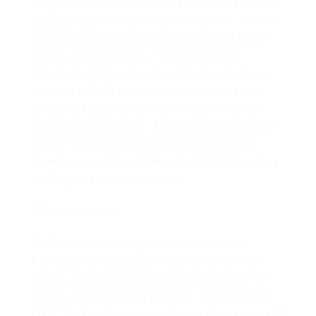
Zu guter Letzt die Langhe, Mutter des berühmten
D.O.C.G. Barolo und Barbaresco. Barolo ist einer
der geschätztesten und renommiertesten Weine
Italiens. Es ist ein Wein, der sich mit einer
granatroten Farbe mit orangefarbenen Reflexen
präsentiert. Sehr charakteristisch ist seine sehr
komplexe Nase, die an rote Früchte, Veilchen,
Goudron (Teer) erinnert. Mit der Reife entwickeln
sich im Wein deutliche Gewürznoten. Dieses
Kunstwerk wird in der Nähe der Stadt Alba und in
der Region Cuneo hergestellt.
Weinproduktion
Die Provinzen der Region mit der höchsten
Produktion sind Cuneo mit seinen berühmten
D.O.C.G. Barolo und Barbaresco sowie Asti mit
seinem gleichnamigen D.O.C.G. und Bracchetto
D.O.C.G.. Erwähnenswert ist auch Alessandria mit