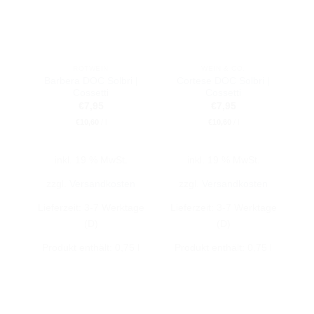
ROTWEIN
WEIN & CO.
Barbera DOC Solbri |
Cortese DOC Solbri |
Cossetti
Cossetti
€
7,95
€
7,95
€
10,60
/
l
€
10,60
/
l
inkl. 19 % MwSt.
inkl. 19 % MwSt.
zzgl.
Versandkosten
zzgl.
Versandkosten
Lieferzeit:
3-7 Werktage
Lieferzeit:
3-7 Werktage
(D)
(D)
Produkt enthält: 0,75
l
Produkt enthält: 0,75
l