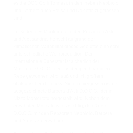
es die DOC Colli Torinesi, in dem neben Nebbiolo
und Barbera auch Freisa und Dolcetto zugelassen
sind.
Im Süden des Monferrato, in den Provinzen Asti
und Alessandria, herrscht aufgrund der
klimatischen Variabilität dieses Gebietes eine sehr
unterschiedliche Weinproduktion. Der
internationale Superstar ist sicherlich der
Moscato D.O.C.G., der aus der gleichnamigen
Rebe gewonnen wird, süß und mit großem
olfaktorischem Einfluss. Nicht zu vergessen ist der
ausgezeichnete Barbera d’Asti D.O.C.G., der in
Nizza Monferrato hergestellt wird. Neben dem
erwähnten Moscato ist es wichtig, den Roero
D.O.C.G. mit den Rebsorten Nebbiolo, Barbera
und Arneis zu erwähnen.