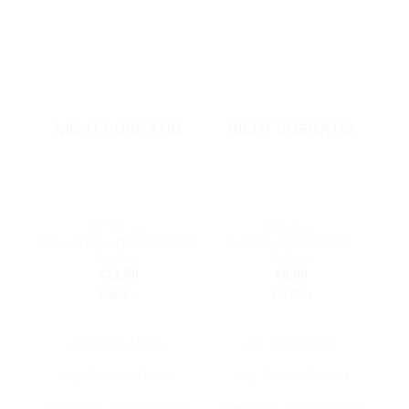
NICHT VORRÄTIG
NICHT VORRÄTIG
WEIN & CO.
WEIN & CO.
Gavi di Gavi DOCG 2019 |
Langhe Arneis DOC |
Ascheri
Ascheri
€
11,50
€
9,80
€
15,33
/
l
€
13,07
/
l
inkl. 19 % MwSt.
inkl. 19 % MwSt.
zzgl.
Versandkosten
zzgl.
Versandkosten
Lieferzeit:
3-7 Werktage
Lieferzeit:
3-7 Werktage