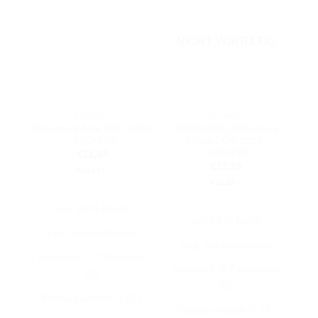
NICHT VORRÄTIG
ROTWEIN
ROTWEIN
Dolcetto d’Alba DOC 2020
FONTANELLE Barbera
| ASCHERI
d’Alba DOC 2018 |
ASCHERI
€
11,45
€
12,25
€
15,27
/
l
€
16,33
/
l
inkl. 19 % MwSt.
inkl. 19 % MwSt.
zzgl.
Versandkosten
zzgl.
Versandkosten
Lieferzeit:
3-7 Werktage
Lieferzeit:
3-7 Werktage
(D)
(D)
Produkt enthält: 0,75
l
Produkt enthält: 0,75
l