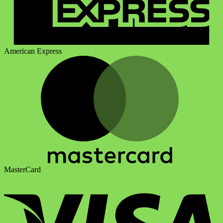
American Express
MasterCard