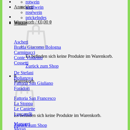
rotwein
Anmelden
weißwein
roséwein
prickelndes
Warenkorb /
€
0,00
0
Winzer
Ascheri
Braida Giacomo Bologna
Carminucci
Es befinden sich keine Produkte im Warenkorb.
Conte Vistarino
Cossetti
Zurück zum Shop
De Stefani
0
Dolianova
Warenkorb
Fattoria San Giuliano
Foradori
Fattoria San Francesco
La Stoppa
Le Caniette
Luccarelli
Es befinden sich keine Produkte im Warenkorb.
Marsuret
Zurück zum Shop
Meran