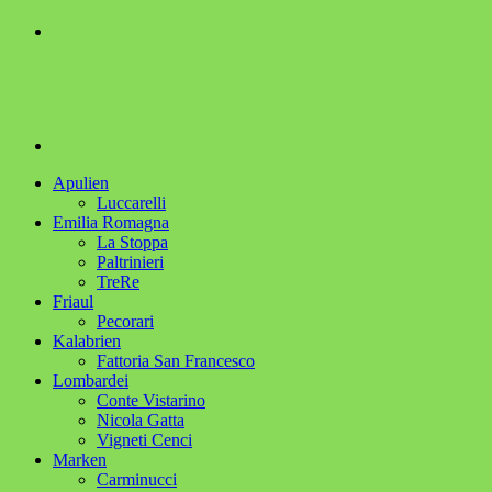
Apulien
Luccarelli
Emilia Romagna
La Stoppa
Paltrinieri
TreRe
Friaul
Pecorari
Kalabrien
Fattoria San Francesco
Lombardei
Conte Vistarino
Nicola Gatta
Vigneti Cenci
Marken
Carminucci