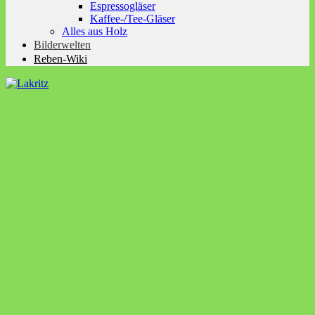
Espressogläser
Kaffee-/Tee-Gläser
Alles aus Holz
Bilderwelten
Reben-Wiki