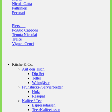
Nicola Gatta
Paltrinieri
Pecorari
Piersanti
Poggio Capponi
Tenuta Niccolai
TreRe
Vigneti Cenci
Küche & Co.
Auf den Tisch
Dip Set
Teller
Weingläser
Frühstücks-/Servierbretter
Holz
Resopal
Kaffee / Tee
Espressotassen
Tee-/Kaffeetassen