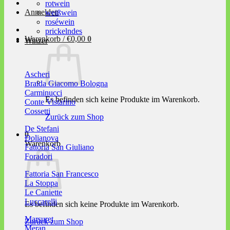
rotwein
Anmelden
weißwein
roséwein
prickelndes
Warenkorb /
€
0,00
0
Winzer
Ascheri
Braida Giacomo Bologna
Carminucci
Es befinden sich keine Produkte im Warenkorb.
Conte Vistarino
Cossetti
Zurück zum Shop
De Stefani
0
Dolianova
Warenkorb
Fattoria San Giuliano
Foradori
Fattoria San Francesco
La Stoppa
Le Caniette
Luccarelli
Es befinden sich keine Produkte im Warenkorb.
Marsuret
Zurück zum Shop
Meran