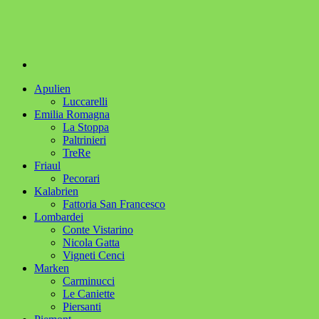
Apulien
Luccarelli
Emilia Romagna
La Stoppa
Paltrinieri
TreRe
Friaul
Pecorari
Kalabrien
Fattoria San Francesco
Lombardei
Conte Vistarino
Nicola Gatta
Vigneti Cenci
Marken
Carminucci
Le Caniette
Piersanti