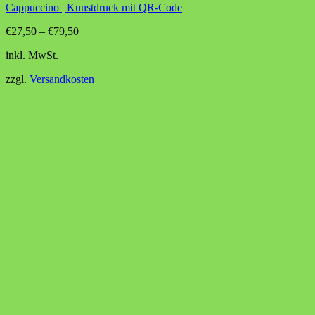
Cappuccino | Kunstdruck mit QR-Code
€
27,50
–
€
79,50
inkl. MwSt.
zzgl.
Versandkosten