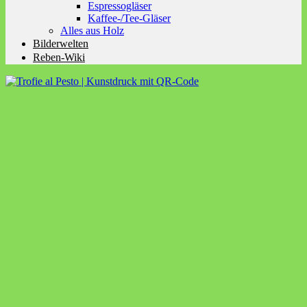
Espressogläser
Kaffee-/Tee-Gläser
Alles aus Holz
Bilderwelten
Reben-Wiki