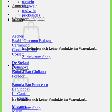
rotwein
Anmelden
weißwein
roséwein
prickelndes
Warenkorb /
€
0,00
0
Winzer
Ascheri
Braida Giacomo Bologna
Carminucci
Es befinden sich keine Produkte im Warenkorb.
Conte Vistarino
Cossetti
Zurück zum Shop
De Stefani
0
Dolianova
Warenkorb
Fattoria San Giuliano
Foradori
Fattoria San Francesco
La Stoppa
Le Caniette
Luccarelli
Es befinden sich keine Produkte im Warenkorb.
Marsuret
Zurück zum Shop
Meran