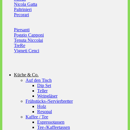
Nicola Gatta
Paltrinieri
Pecorari
Piersanti
Poggio Capponi
Tenuta Niccolai
TreRe
Vigneti Cenci
Küche & Co.
Auf den Tisch
Dip Set
Teller
Weingläser
Frühstücks-/Servierbretter
Holz
Resopal
Kaffee / Tee
Espressotassen
Tee-/Kaffeetassen