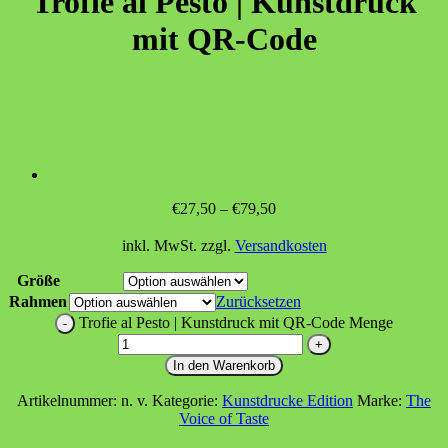
Trofie al Pesto | Kunstdruck
mit QR-Code
€
27,50
–
€
79,50
inkl. MwSt.
zzgl.
Versandkosten
Größe
Rahmen
Zurücksetzen
Trofie al Pesto | Kunstdruck mit QR-Code Menge
In den Warenkorb
Artikelnummer:
n. v.
Kategorie:
Kunstdrucke Edition
Marke:
The
Voice of Taste