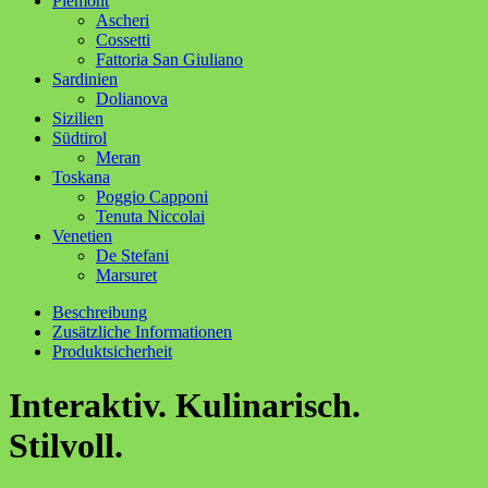
Piemont
Ascheri
Cossetti
Fattoria San Giuliano
Sardinien
Dolianova
Sizilien
Südtirol
Meran
Toskana
Poggio Capponi
Tenuta Niccolai
Venetien
De Stefani
Marsuret
Beschreibung
Zusätzliche Informationen
Produktsicherheit
Interaktiv. Kulinarisch.
Stilvoll.