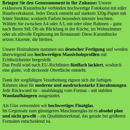
Bringen Sie den Genussmoment in Ihr Zuhause:
Unsere
exklusiven Kunstdrucke verbinden hochwertige Fotokunst mit edler
Handwerkskunst. Jeder Druck entsteht auf starkem 320g-Papier mit
feiner Struktur, wodurch Farben besonders intensiv leuchten.
Wählen Sie zwischen A4 oder A3, mit oder ohne Rahmen – ganz
nach Ihrem Stil. Ob als Blickfang in der Küche, im Wohnzimmer
oder als stilvolle Ergänzung im Restaurant: Diese Kunstdrucke
setzen Akzente, die bleiben.
Unsere Holzrahmen stammen aus
deutscher Fertigung
und werden
überwiegend aus
hochwertigen Massivholzprofilen
mit
Echtholzfurnier hergestellt.
Das Profil wird nach EU-Richtlinien
fünffach lackiert
, wodurch
eine glatte, voll deckende Oberfläche entsteht.
Dank der sorgfältigen Verarbeitung eignen sich die farbigen
Rahmen ideal für
moderne und ausdrucksstarke Einrahmungen
.
Jede Rückwand ist – unabhängig vom Format – mit stabilen
Wandaufhängern
ausgestattet.
Als Glas verwenden wir
hochwertiges Floatglas
.
Im Gegensatz zum günstigeren Maschinenglas ist es
absolut plan
und nicht gewellt
– ein Qualitätsmerkmal, das gerade bei größeren
Formaten entscheidend ist.