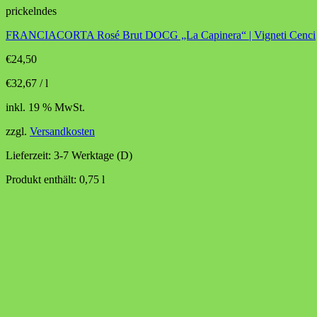
prickelndes
FRANCIACORTA Rosé Brut DOCG „La Capinera“ | Vigneti Cenci
€
24,50
€
32,67
/
l
inkl. 19 % MwSt.
zzgl.
Versandkosten
Lieferzeit:
3-7 Werktage (D)
Produkt enthält: 0,75
l