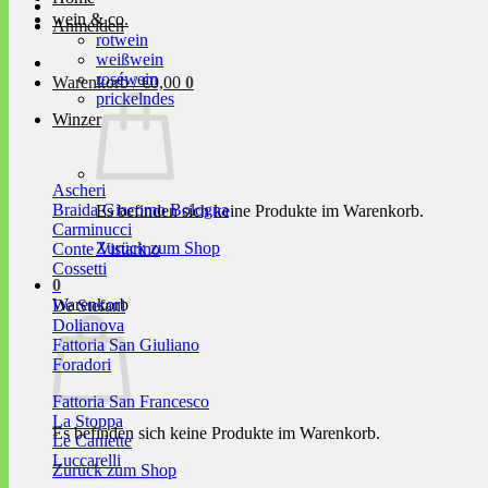
wein & co.
Anmelden
rotwein
weißwein
roséwein
Warenkorb /
€
0,00
0
prickelndes
Winzer
Ascheri
Braida Giacomo Bologna
Es befinden sich keine Produkte im Warenkorb.
Carminucci
Zurück zum Shop
Conte Vistarino
Cossetti
0
Warenkorb
De Stefani
Dolianova
Fattoria San Giuliano
Foradori
Fattoria San Francesco
La Stoppa
Es befinden sich keine Produkte im Warenkorb.
Le Caniette
Luccarelli
Zurück zum Shop