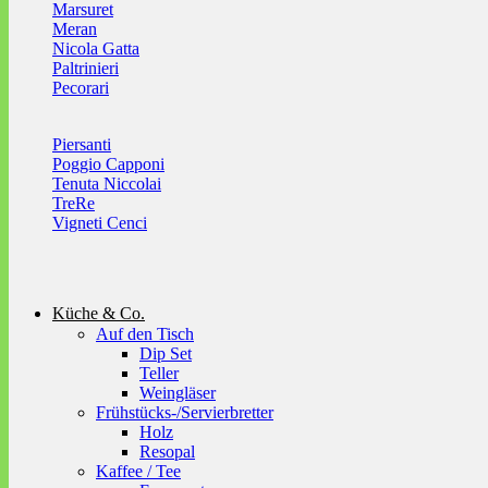
Marsuret
Meran
Nicola Gatta
Paltrinieri
Pecorari
Piersanti
Poggio Capponi
Tenuta Niccolai
TreRe
Vigneti Cenci
Küche & Co.
Auf den Tisch
Dip Set
Teller
Weingläser
Frühstücks-/Servierbretter
Holz
Resopal
Kaffee / Tee